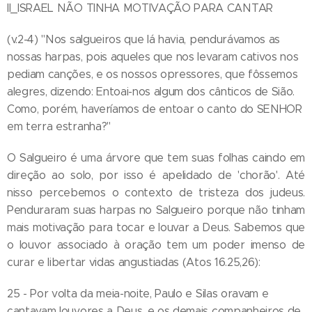
II_ISRAEL NÃO TINHA MOTIVAÇÃO PARA CANTAR
(v.2-4) "Nos salgueiros que lá havia, pendurávamos as
nossas harpas, pois aqueles que nos levaram cativos nos
pediam canções, e os nossos opressores, que fôssemos
alegres, dizendo: Entoai-nos algum dos cânticos de Sião.
Como, porém, haveríamos de entoar o canto do SENHOR
em terra estranha?"
O Salgueiro é uma árvore que tem suas folhas caindo em
direção ao solo, por isso é apelidado de 'chorão'. Até
nisso percebemos o contexto de tristeza dos judeus.
Penduraram suas harpas no Salgueiro porque não tinham
mais motivação para tocar e louvar a Deus. Sabemos que
o louvor associado à oração tem um poder imenso de
curar e libertar vidas angustiadas (Atos 16.25,26):
25 - Por volta da meia-noite, Paulo e Silas oravam e
cantavam louvores a Deus, e os demais companheiros de