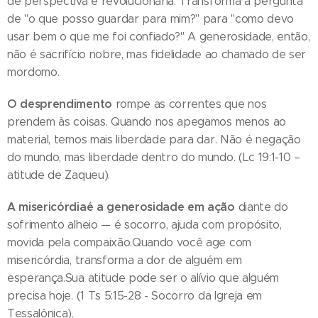
de perspectiva é revolucionária. Transforma a pergunta
de "o que posso guardar para mim?" para "como devo
usar bem o que me foi confiado?" A generosidade, então,
não é sacrifício nobre, mas fidelidade ao chamado de ser
mordomo.
O desprendimento
rompe as correntes que nos
prendem às coisas. Quando nos apegamos menos ao
material, temos mais liberdade para dar. Não é negação
do mundo, mas liberdade dentro do mundo. (Lc 19:1-10 –
atitude de Zaqueu).
A misericórdiaé a generosidade em ação
diante do
sofrimento alheio — é socorro, ajuda com propósito,
movida pela compaixão.Quando você age com
misericórdia, transforma a dor de alguém em
esperança.Sua atitude pode ser o alívio que alguém
precisa hoje. (1 Ts 5:15-28 - Socorro da Igreja em
Tessalônica).