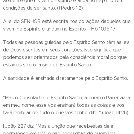
Somente quem vive no Espírito e anda no Espírito tem
condições de ser santo. (I Pedro 1:2).
A lei do SENHOR está escrita nos corações daqueles que
vivem no Espírito e andam no Espírito – Hb 10:15-17.
Todas as pessoas guiadas pelo Espírito Santo têm as leis
de Deus escritas em seus corações. Isso significa que
podemos ser orientados pela consciência moral porque
estamos sob o ensino do Espírito Santo.
A santidade é ensinada diretamente pelo Espírito Santo.
"Mas o Consolador, o Espírito Santo, a quem o Pai enviará
em meu nome, esse vos ensinará todas as coisas e vos
fará lembrar de tudo o que vos tenho dito " (João 14:26).
I João 2:27 diz: "Mas a unção que recebestes dele
permanece em vós, e não necessitais de quem vos