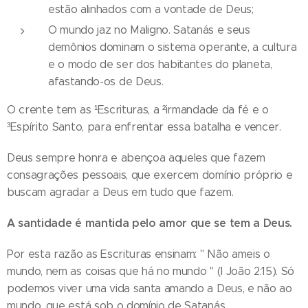
estão alinhados com a vontade de Deus;
O mundo jaz no Maligno. Satanás e seus
demônios dominam o sistema operante, a cultura
e o modo de ser dos habitantes do planeta,
afastando-os de Deus.
O crente tem as ¹Escrituras, a ²irmandade da fé e o
³Espírito Santo, para enfrentar essa batalha e vencer.
Deus sempre honra e abençoa aqueles que fazem
consagrações pessoais, que exercem domínio próprio e
buscam agradar a Deus em tudo que fazem.
A santidade é mantida pelo amor que se tem a Deus.
Por esta razão as Escrituras ensinam: " Não ameis o
mundo, nem as coisas que há no mundo " (I João 2:15). Só
podemos viver uma vida santa amando a Deus, e não ao
mundo, que está sob o domínio de Satanás.