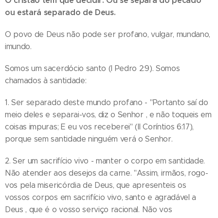
O cristão tem que decidir: Ou se separa do pecado
ou estará separado de Deus.
O povo de Deus não pode ser profano, vulgar, mundano,
imundo.
Somos um sacerdócio santo (I Pedro 2:9). Somos
chamados à santidade:
1. Ser separado deste mundo profano - "Portanto saí do
meio deles e separai-vos, diz o Senhor , e não toqueis em
coisas impuras; E eu vos receberei" (II Coríntios 6:17),
porque sem santidade ninguém verá o Senhor.
2. Ser um sacrifício vivo - manter o corpo em santidade.
Não atender aos desejos da carne. "Assim, irmãos, rogo-
vos pela misericórdia de Deus, que apresenteis os
vossos corpos em sacrifício vivo, santo e agradável a
Deus , que é o vosso serviço racional. Não vos