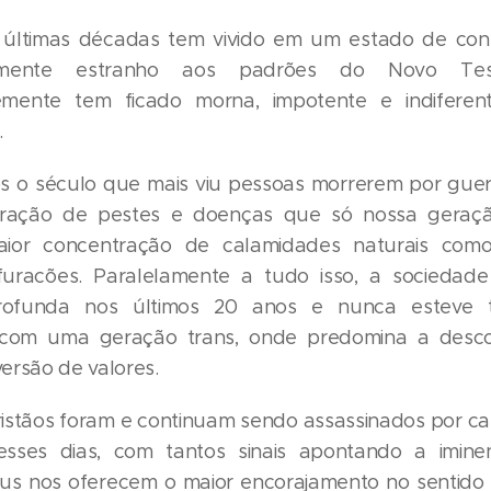
s últimas décadas tem vivido em um estado de con
almente estranho aos padrões do Novo Tes
mente tem ficado morna, impotente e indiferen
.
s o século que mais viu pessoas morrerem por guer
feração de pestes e doenças que só nossa geraç
or concentração de calamidades naturais como
furacões. Paralelamente a tudo isso, a sociedad
ofunda nos últimos 20 anos e nunca esteve t
com uma geração trans, onde predomina a desc
nversão de valores.
ristãos foram e continuam sendo assassinados por c
, esses dias, com tantos sinais apontando a imine
s nos oferecem o maior encorajamento no sentido 