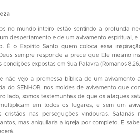
teza
ãos no mundo inteiro estão sentindo a profunda n
um despertamento e de um avivamento espiritual, e
do. É o Espírito Santo quem coloca essa inspiraç
 Deus sempre responde a prece que Ele mesmo ins
 condições expostas em Sua Palavra (Romanos 8.26,
e não vejo a promessa bíblica de um avivamento a 
nda do SENHOR, nos moldes de avivamento que co
utro lado, somos testemunhas de que os ataques sat
 multiplicam em todos os lugares, e sem um avi
os cristãos nas perseguições vindouras, Satanás
santos, mas aniquilaria a igreja por completo. E sab
ecerá.