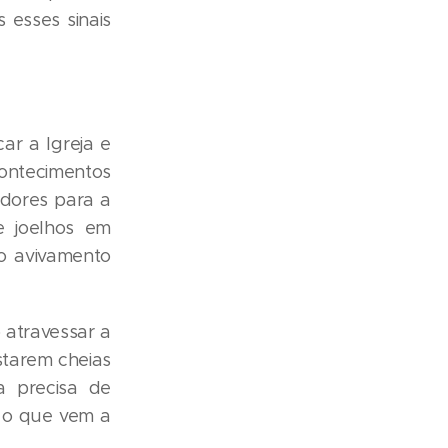
 esses sinais
ar a Igreja e
ontecimentos
adores para a
e joelhos em
o avivamento
o atravessar a
starem cheias
a precisa de
a o que vem a