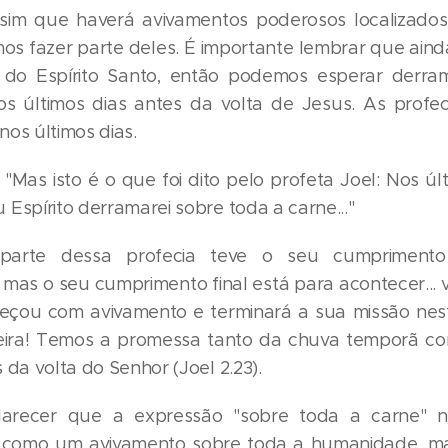
 sim que haverá avivamentos poderosos localizados,
os fazer parte deles. É importante lembrar que ain
 do Espírito Santo, então podemos esperar derr
 os últimos dias antes da volta de Jesus. As profe
nos últimos dias.
: "Mas isto é o que foi dito pelo profeta Joel: Nos últ
Espírito derramarei sobre toda a carne..."
 parte dessa profecia teve o seu cumpriment
 mas o seu cumprimento final está para acontecer... v
meçou com avivamento e terminará a sua missão ne
ra! Temos a promessa tanto da chuva temporã c
 da volta do Senhor (Joel 2.23).
arecer que a expressão "sobre toda a carne" 
a como um avivamento sobre toda a humanidade, ma