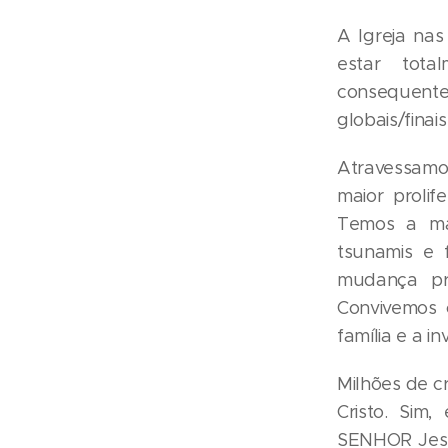
A Igreja na
estar tot
consequente
globais/finais
Atravessamo
maior proli
Temos a mai
tsunamis e 
mudança pr
Convivemos 
família e a i
Milhões de c
Cristo. Sim
SENHOR Jesu