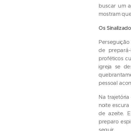
buscar um av
mostram que 
Os Sinalizad
Perseguição 
de prepará-
proféticos c
igreja se d
quebrantame
pessoal acon
Na trajetória
noite escura
de azeite. 
preparo espi
seguir.