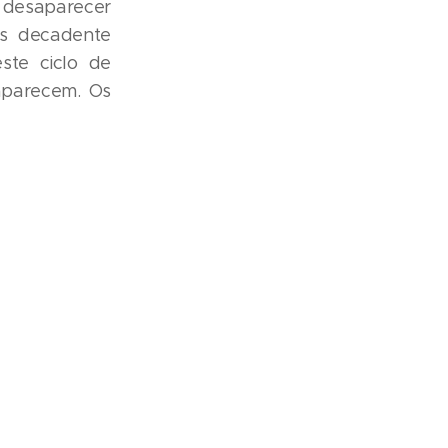
e desaparecer
is decadente
ste ciclo de
saparecem. Os