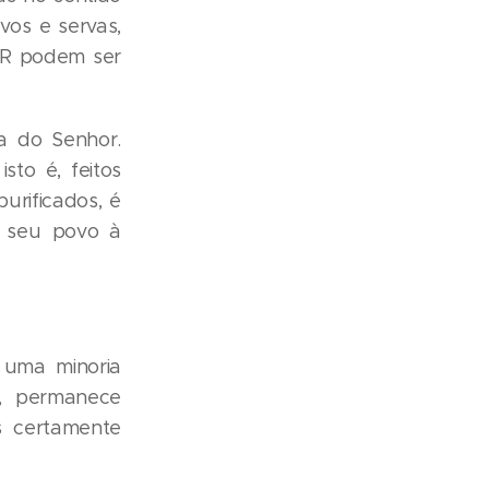
vos e servas,
OR podem ser
a do Senhor.
sto é, feitos
urificados, é
o seu povo à
 uma minoria
, permanece
s certamente