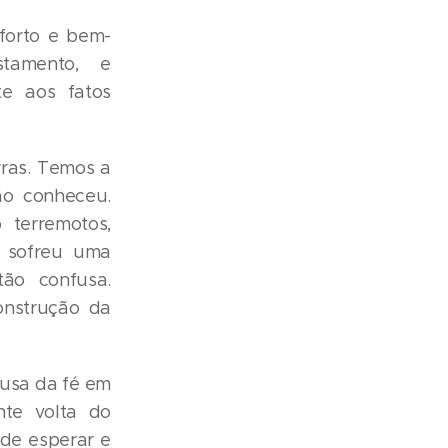
forto e bem-
tamento, e
te aos fatos
ras. Temos a
ão conheceu.
 terremotos,
e sofreu uma
ão confusa.
onstrução da
ausa da fé em
nte volta do
de esperar e