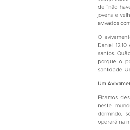
de "não have
jovens e ve
avivados com 
O avivament
Daniel 12.10
santos. Quão
porque o po
santidade. U
Um Avivamen
Ficamos des
neste mund
dormindo, s
operará na m