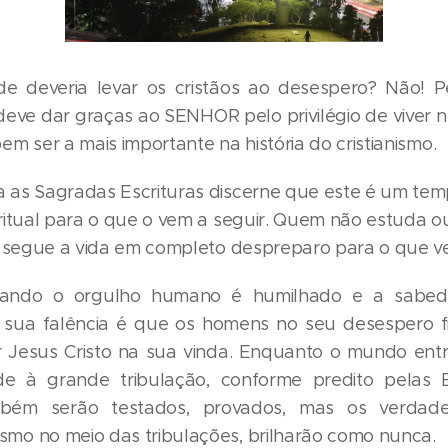
de deveria levar os cristãos ao desespero? Não! Pe
 deve dar graças ao SENHOR pelo privilégio de viver n
m ser a mais importante na história do cristianismo.
as Sagradas Escrituras discerne que este é um te
ritual para o que o vem a seguir. Quem não estuda ou
s segue a vida em completo despreparo para o que ve
ando o orgulho humano é humilhado e a sabed
 sua falência é que os homens no seu desespero f
 Jesus Cristo na sua vinda. Enquanto o mundo ent
e à grande tribulação, conforme predito pelas Es
mbém serão testados, provados, mas os verdadei
o no meio das tribulações, brilharão como nunca.