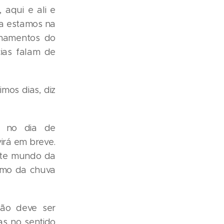
 aqui e ali e
da estamos na
amamentos do
cias falam de
imos dias, diz
o no dia de
irá em breve.
ste mundo da
omo da chuva
não deve ser
s no sentido