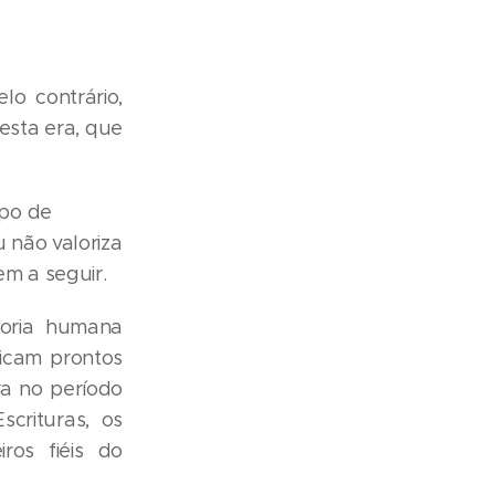
lo contrário,
esta era, que
mpo de
 não valoriza
m a seguir.
oria humana
icam prontos
ra no período
crituras, os
ros fiéis do