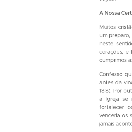
A Nossa Cer
Muitos crist
um preparo, 
neste senti
corações, e
cumprimos as
Confesso qu
antes da vi
18:8). Por o
a Igreja se
fortalecer 
venceria os 
jamais acont