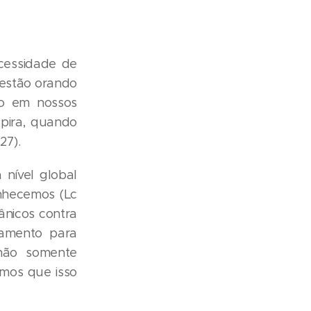
ecessidade de
 estão orando
ão em nossos
pira, quando
27).
nível global
nhecemos (Lc
ânicos contra
vamento para
 não somente
emos que isso