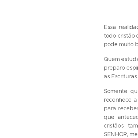
Essa realida
todo cristão
pode muito be
Quem estuda 
preparo espi
as Escritura
Somente qu
reconhece a
para receber
que anteced
cristãos ta
SENHOR, mesm