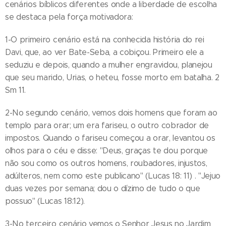
cenários bíblicos diferentes onde a liberdade de escolha
se destaca pela força motivadora:
1-O primeiro cenário está na conhecida história do rei
Davi, que, ao ver Bate-Seba, a cobiçou. Primeiro ele a
seduziu e depois, quando a mulher engravidou, planejou
que seu marido, Urias, o heteu, fosse morto em batalha. 2
Sm 11.
2-No segundo cenário, vemos dois homens que foram ao
templo para orar; um era fariseu, o outro cobrador de
impostos. Quando o fariseu começou a orar, levantou os
olhos para o céu e disse: "Deus, graças te dou porque
não sou como os outros homens, roubadores, injustos,
adúlteros, nem como este publicano" (Lucas 18: 11) . "Jejuo
duas vezes por semana; dou o dízimo de tudo o que
possuo" (Lucas 18:12).
3-No terceiro cenário vemos o Senhor Jesus no Jardim