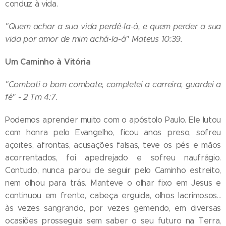
conduz à vida.
"Quem achar a sua vida perdê-la-á, e quem perder a sua
vida por amor de mim achá-la-á"
Mateus 10:39
.
Um Caminho à Vitória
"Combati o bom combate, completei a carreira, guardei a
fé" -
2 Tm 4:7
.
Podemos aprender muito com o apóstolo Paulo. Ele lutou
com honra pelo Evangelho, ficou anos preso, sofreu
açoites, afrontas, acusações falsas, teve os pés e mãos
acorrentados, foi apedrejado e sofreu naufrágio.
Contudo, nunca parou de seguir pelo Caminho estreito,
nem olhou para trás. Manteve o olhar fixo em Jesus e
continuou em frente, cabeça erguida, olhos lacrimosos...
às vezes sangrando, por vezes gemendo, em diversas
ocasiões prosseguia sem saber o seu futuro na Terra,