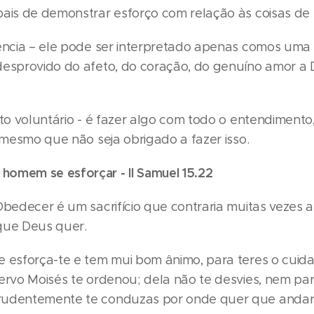
pais de demonstrar esforço com relação às coisas de
iência – ele pode ser interpretado apenas comos uma
desprovido do afeto, do coração, do genuíno amor a
ito voluntário - é fazer algo com todo o entendiment
, mesmo que não seja obrigado a fazer isso.
omem se esforçar - II Samuel 15.22
Obedecer é um sacrifício que contraria muitas vezes a
que Deus quer.
e esforça-te e tem mui bom ânimo, para teres o cuid
ervo Moisés te ordenou; dela não te desvies, nem par
rudentemente te conduzas por onde quer que andare