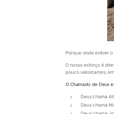
Porque onde estiver o 
O nosso esforço é dir
pouco valorizamos, em
O Chamado de Deus ex
Deus chama Abr
Deus chama Mois
Deus chama Jo