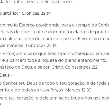
a lei; antes medita nele dia e noite ...
untário: 1 Crônicas 22:14
om muito Esforço providenciei para o templo do Senho
ladas de ouro, trinta e cinco mil toneladas de prata, 
a calcular, além de madeira e pedra. E você ainda 
e material. 1 Crônicas 22:14.
- Esforço-me para que eles sejam fortalecidos em se
 e alcancem toda a riqueza do pleno entendimento,
stério de Deus, a saber, Cristo. Colossenses 2:2.
 Deus
-
o Senhor teu Deus de todo o teu coração, e de toda 
nto, e de todas as tuas forças. Marcos 12:30.
me o teu coração; e deleitem-se os teus olhos nos me
6.