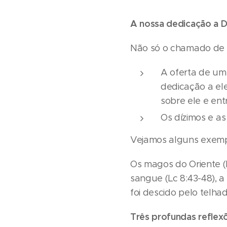
A nossa dedicação a D
Não só o chamado de D
A oferta de um 
dedicação a ele
sobre ele e ent
Os dízimos e as 
Vejamos alguns exemp
Os magos do Oriente (M
sangue (Lc 8:43-48), a
foi descido pelo telhad
Três profundas refle