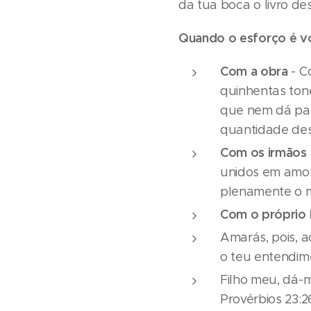
da tua boca o livro dest
Quando o esforço é vol
Com a obra
- C
quinhentas tone
que nem dá par
quantidade dess
Com os irmãos
unidos em amor
plenamente o mi
Com o próprio
Amarás, pois, a
o teu entendime
Filho meu, dá-
Provérbios 23:2