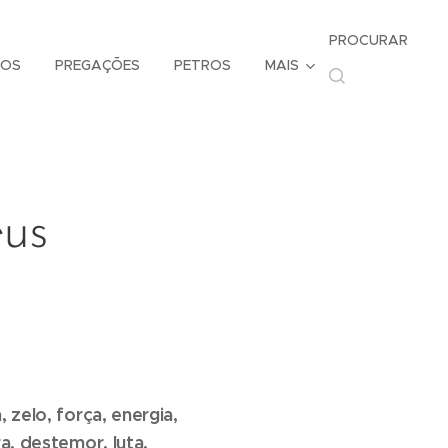
PROCURAR
TOS
PREGAÇÕES
PETROS
MAIS
eus
 zelo, força, energia,
ra, destemor, luta,