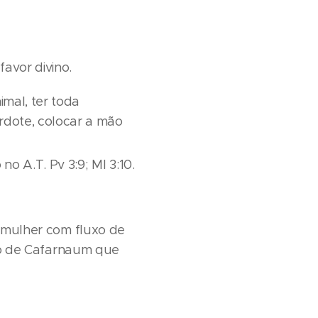
avor divino.
imal, ter toda
erdote, colocar a mão
no A.T. Pv 3:9; Ml 3:10.
a mulher com fluxo de
tico de Cafarnaum que