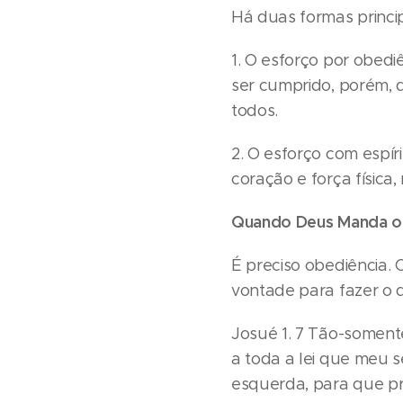
Há duas formas princi
1. O esforço por obed
ser cumprido, porém, 
todos.
2. O esforço com espír
coração e força física
Quando Deus Manda o h
É preciso obediência. 
vontade para fazer o 
Josué 1. 7 Tão-soment
a toda a lei que meu s
esquerda, para que p