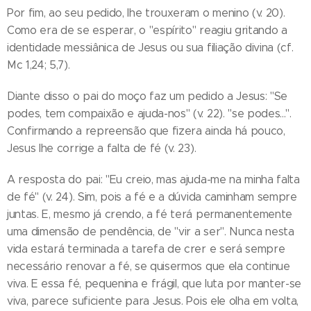
Por fim, ao seu pedido, lhe trouxeram o menino (v. 20).
Como era de se esperar, o "espírito" reagiu gritando a
identidade messiânica de Jesus ou sua filiação divina (cf.
Mc 1,24; 5,7).
Diante disso o pai do moço faz um pedido a Jesus: "Se
podes, tem compaixão e ajuda-nos" (v. 22). "se podes...".
Confirmando a repreensão que fizera ainda há pouco,
Jesus lhe corrige a falta de fé (v. 23).
A resposta do pai: "Eu creio, mas ajuda-me na minha falta
de fé" (v. 24). Sim, pois a fé e a dúvida caminham sempre
juntas. E, mesmo já crendo, a fé terá permanentemente
uma dimensão de pendência, de "vir a ser". Nunca nesta
vida estará terminada a tarefa de crer e será sempre
necessário renovar a fé, se quisermos que ela continue
viva. E essa fé, pequenina e frágil, que luta por manter-se
viva, parece suficiente para Jesus. Pois ele olha em volta,