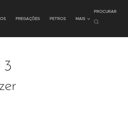
PROCURAR
TOS
PREGAÇÕES
PETROS
MAIS
 3
zer