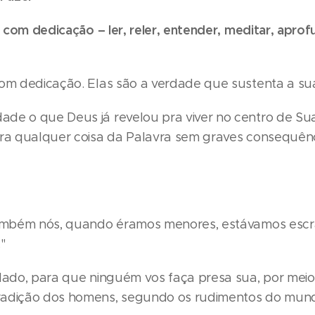
as com dedicação – ler, reler, entender, meditar, apro
om dedicação. Elas são a verdade que sustenta a sua 
de o que Deus já revelou pra viver no centro de Su
ira qualquer coisa da Palavra sem graves consequênc
também nós, quando éramos menores, estávamos escr
"
dado, para que ninguém vos faça presa sua, por meio 
radição dos homens, segundo os rudimentos do mun