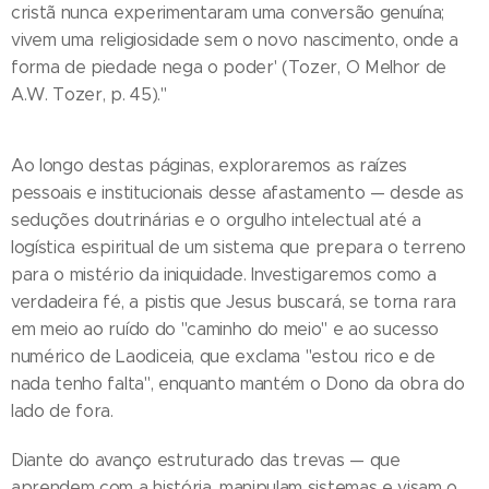
cristã nunca experimentaram uma conversão genuína;
vivem uma religiosidade sem o novo nascimento, onde a
forma de piedade nega o poder' (Tozer, O Melhor de
A.W. Tozer, p. 45)."
Ao longo destas páginas, exploraremos as raízes
pessoais e institucionais desse afastamento — desde as
seduções doutrinárias e o orgulho intelectual até a
logística espiritual de um sistema que prepara o terreno
para o mistério da iniquidade. Investigaremos como a
verdadeira fé, a pistis que Jesus buscará, se torna rara
em meio ao ruído do "caminho do meio" e ao sucesso
numérico de Laodiceia, que exclama "estou rico e de
nada tenho falta", enquanto mantém o Dono da obra do
lado de fora.
Diante do avanço estruturado das trevas — que
aprendem com a história, manipulam sistemas e visam o