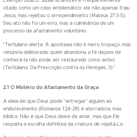
Exemplo bíblico: Judas Iscariotes é frequentemente
citado como um caso emblemático: ele não apenas traiu
Jesus, mas rejeitou o arrependimento (Mateus 27:3-5).
Seu ato não foi um erro, mas a culminância de um
processo de afastamento voluntário.
"Tertuliano alerta: 'A apostasia não é mero tropeço, mas
renúncia deliberada; quem abandona a fé depois de
conhecê-la não pode ser restaurado como antes'
(Tertuliano, Da Prescrição contra os Hereges, 3)."
2.1 O Mistério do Afastamento da Graça
A ideia de que Deus pode "entregar" alguém ao
endurecimento (Romanos 1:24-28) é aterradora, mas
bíblica. Não é que Deus deixe de amar, mas que Ele
respeita a escolha definitiva da criatura de rejeitá-Lo.