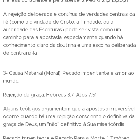
Heresia consciente e persistente: 2 Pedro 2:1,2,15,20,21
A rejeição deliberada e contínua de verdades centrais da
fé (como a divindade de Cristo, a Trindade, ou a
autoridade das Escrituras) pode ser vista como um
caminho para a apostasia, especialmente quando há
conhecimento claro da doutrina e uma escolha deliberada
de contrariá-la.
3- Causa Material (Moral): Pecado impenitente e amor ao
mundo.
Rejeição da graça: Hebreus 3:7; Atos 7:51
Alguns teólogos argumentam que a apostasia irreversível
ocorre quando há uma rejeição consciente e definitiva da
graça de Deus, um "não" definitivo à Sua misericórdia.
Pecado impenitente e Pecado Para a Morte: 1 Timóteo