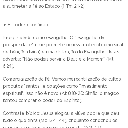
a submeter a fé ao Estado (1 Tm 2:1-2).
►B. Poder econômico
Prosperidade como evangelho: O "evangelho da
prosperidade" (que promete riqueza material como sinal
de bênção divina) é uma distorção do Evangelho. Jesus
advertiu: "Não podeis servir a Deus e a Mamom" (Mt
6:24).
Comercialização da fé: Vemos mercantilização de cultos,
produtos "santos" e doações como "investimento
espiritual". Isso não é novo (At 8:18-20: Simão, o mágico,
tentou comprar o poder do Espírito).
Contraste bíblico: Jesus elogiou a viúva pobre que deu
tudo o que tinha (Mc 12:41-44), enquanto condenou os
ricos que confiam em suas posses (Lc 12:16-21).