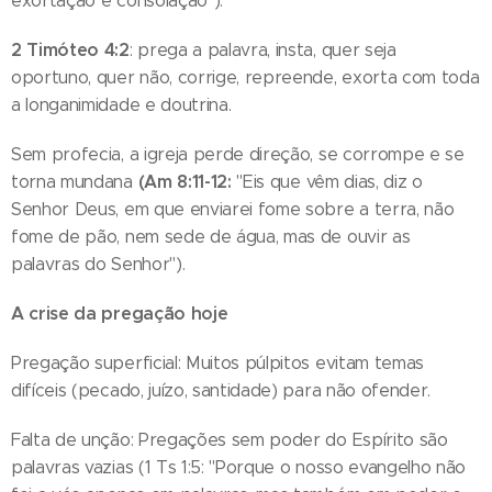
exortação e consolação").
2
Timóteo 4:2
: prega a palavra, insta, quer seja
oportuno, quer não, corrige, repreende, exorta com toda
a longanimidade e doutrina.
Sem profecia, a igreja perde direção, se corrompe e se
(Am 8:11-12:
torna mundana
"Eis que vêm dias, diz o
Senhor Deus, em que enviarei fome sobre a terra, não
fome de pão, nem sede de água, mas de ouvir as
palavras do Senhor").
A crise da pregação hoje
Pregação superficial: Muitos púlpitos evitam temas
difíceis (pecado, juízo, santidade) para não ofender.
Falta de unção: Pregações sem poder do Espírito são
palavras vazias (1 Ts 1:5: "Porque o nosso evangelho não