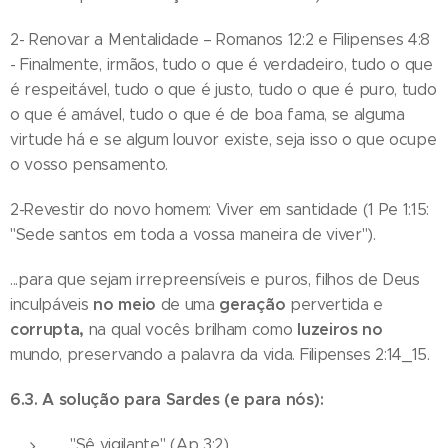
2- Renovar a Mentalidade – Romanos 12:2 e Filipenses 4:8
- Finalmente, irmãos, tudo o que é verdadeiro, tudo o que
é respeitável, tudo o que é justo, tudo o que é puro, tudo
o que é amável, tudo o que é de boa fama, se alguma
virtude há e se algum louvor existe, seja isso o que ocupe
o vosso pensamento.
2-Revestir do novo homem: Viver em santidade (1 Pe 1:15:
"Sede santos em toda a vossa maneira de viver").
...para que sejam irrepreensíveis e puros, filhos de Deus
no
meio
geração
inculpáveis
de uma
pervertida e
corrupta,
luzeiros
no
na qual vocês brilham como
mundo, preservando a palavra da vida. Filipenses 2:14_15.
6.3. A solução para Sardes (e para nós):
"Sê vigilante" (Ap 3:2).