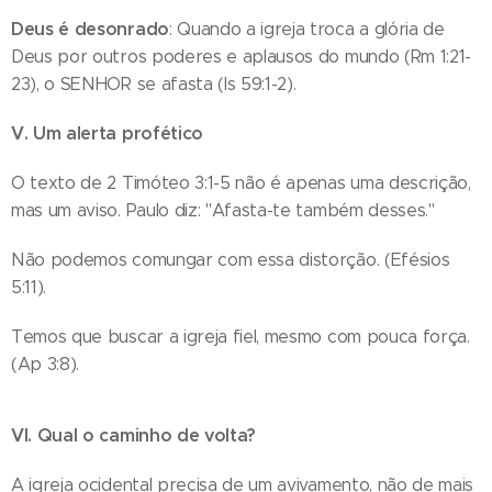
Deus é desonrado
: Quando a igreja troca a glória de
Deus por outros poderes e aplausos do mundo (Rm 1:21-
23), o SENHOR se afasta (Is 59:1-2).
V. Um alerta profético
O texto de 2 Timóteo 3:1-5 não é apenas uma descrição,
mas um aviso. Paulo diz: "Afasta-te também desses."
Não podemos comungar com essa distorção. (Efésios
5:11).
Temos que buscar a igreja fiel, mesmo com pouca força.
(Ap 3:8).
VI. Qual o caminho de volta?
A igreja ocidental precisa de um avivamento, não de mais