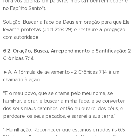
foi a vós apenas em palavras, mas também em poder e
no Espírito Santo").
Solução: Buscar a face de Deus em oração para que Ele
levante profetas (Joel 2:28-29) e restaure a pregação
com autoridade.
6.2. Oração, Busca, Arrependimento e Santificação: 2
Crônicas 7:14
►A. A fórmula de avivamento - 2 Crônicas 7:14 é um
chamado à ação:
"E o meu povo, que se chama pelo meu nome, se
humilhar, e orar, e buscar a minha face, e se converter
dos seus maus caminhos, então eu ouvirei dos céus, e
perdoarei os seus pecados, e sararei a sua terra."
1-Humilhação: Reconhecer que estamos errados (Is 6:5: