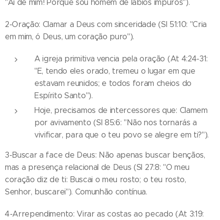
"Ai de mim! Porque sou homem de lábios impuros").
2-Oração: Clamar a Deus com sinceridade (Sl 51:10: "Cria
em mim, ó Deus, um coração puro").
A igreja primitiva vencia pela oração (At 4:24-31:
"E, tendo eles orado, tremeu o lugar em que
estavam reunidos; e todos foram cheios do
Espírito Santo").
Hoje, precisamos de intercessores que: Clamem
por avivamento (Sl 85:6: "Não nos tornarás a
vivificar, para que o teu povo se alegre em ti?").
3-Buscar a face de Deus: Não apenas buscar bençãos,
mas a presença relacional de Deus (Sl 27:8: "O meu
coração diz de ti: Buscai o meu rosto; o teu rosto,
Senhor, buscarei"). Comunhão contínua.
4-Arrependimento: Virar as costas ao pecado (At 3:19: