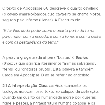
O texto de Apocalipse 6:8 descreve o quarto cavaleiro
(o cavalo amarelo/pálido), cujo cavaleiro se chama Morte,
seguido pelo Inferno (Hades). A Escritura diz:
"E foi-lhes dado poder sobre a quarta parte da terra,
para matar com a espada, e com a fome, e com a peste,
bestas-feras
e com as
da terra."
therion
A palavra grega usada ali para "bestas" é
(θηρίων), que significa literalmente "animais selvagens",
"feras" ou "criaturas brutas". Esta palavra é também
usada em Apocalipse 13 ao se referir ao anticristo.
2.1 A Interpretação Clássica:
Historicamente, os
teólogos associam esse texto ao colapso da civilização.
Quando um quarto da humanidade morre por guerras,
fome e pestes, a infraestrutura humana colapsa, e os