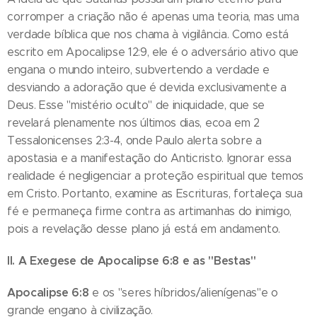
corromper a criação não é apenas uma teoria, mas uma
verdade bíblica que nos chama à vigilância. Como está
escrito em Apocalipse 12:9, ele é o adversário ativo que
engana o mundo inteiro, subvertendo a verdade e
desviando a adoração que é devida exclusivamente a
Deus. Esse "mistério oculto" de iniquidade, que se
revelará plenamente nos últimos dias, ecoa em 2
Tessalonicenses 2:3-4, onde Paulo alerta sobre a
apostasia e a manifestação do Anticristo. Ignorar essa
realidade é negligenciar a proteção espiritual que temos
em Cristo. Portanto, examine as Escrituras, fortaleça sua
fé e permaneça firme contra as artimanhas do inimigo,
pois a revelação desse plano já está em andamento.
II. A Exegese de Apocalipse 6:8 e as "Bestas"
Apocalipse 6:8
e os "seres híbridos/alienígenas"e o
grande engano à civilização.