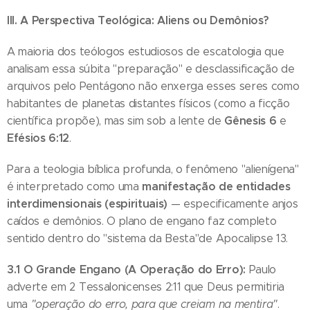
III. A Perspectiva Teológica: Aliens ou Demônios?
A maioria dos teólogos estudiosos de escatologia que
analisam essa súbita "preparação" e desclassificação de
arquivos pelo Pentágono não enxerga esses seres como
habitantes de planetas distantes físicos (como a ficção
Gênesis 6
científica propõe), mas sim sob a lente de
e
Efésios 6:12
.
Para a teologia bíblica profunda, o fenômeno "alienígena"
manifestação de entidades
é interpretado como uma
interdimensionais (espirituais)
— especificamente anjos
caídos e demônios. O plano de engano faz completo
sentido dentro do "sistema da Besta"de Apocalipse 13.
3.1 O Grande Engano (A Operação do Erro):
Paulo
adverte em 2 Tessalonicenses 2:11 que Deus permitiria
uma
"operação do erro, para que creiam na mentira"
.