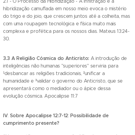
2.1 - O Processo da Hibridização - A infiltração e a
hibridização camuflada em nosso meio evoca o mistério
do trigo e do joio, que crescem juntos até a colheita, mas
com uma roupagem tecnológica e física muito mais
complexa e profética para os nossos dias. Mateus 13:24-
30.
3.3 A Religião Cósmica do Anticristo:
A introdução de
inteligências não humanas "superiores" serviria para
¹desbancar as religiões tradicionais, ²unificar a
humanidade e ³validar o governo do Anticristo, que se
apresentará como o mediador ou o ápice dessa
evolução cósmica. Apocalipse 11:7
IV
Sobre Apocalipse 12:7-12
Possibilidade de
.
:
cumprimento presente?