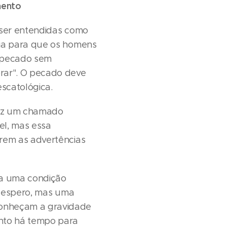
mento
 ser entendidas como
cia para que os homens
o pecado sem
rar". O pecado deve
escatológica.
faz um chamado
el, mas essa
rem as advertências
 a uma condição
esespero, mas uma
conheçam a gravidade
nto há tempo para