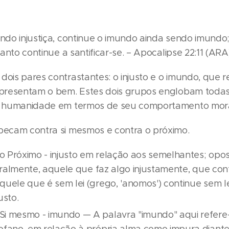
endo injustiça, continue o imundo ainda sendo imundo;
 santo continue a santificar-se. – Apocalipse 22:11 (ARA
dois pares contrastantes: o injusto e o imundo, que 
representam o bem. Estes dois grupos englobam todas
 a humanidade em termos de seu comportamento moral 
 pecam contra si mesmos e contra o próximo.
 Próximo - injusto em relação aos semelhantes; opos
iteralmente, aquele que faz algo injustamente, que co
quele que é sem lei (grego, 'anomos') continue sem l
usto.
Si mesmo - imundo — A palavra "imundo" aqui refere-