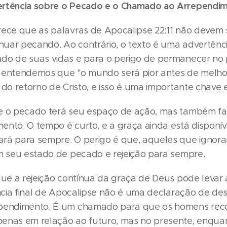
ertência sobre o Pecado e o Chamado ao Arrependi
rece que as palavras de Apocalipse 22:11 não devem
uar pecando. Ao contrário, o texto é uma advertên
ado de suas vidas e para o perigo de permanecer n
 entendemos que "o mundo será pior antes de melho
 do retorno de Cristo, e isso é uma importante chave 
ue o pecado terá seu espaço de ação, mas também 
ento. O tempo é curto, e a graça ainda está disponív
rá para sempre. O perigo é que, aqueles que ignora
em seu estado de pecado e rejeição para sempre.
 que a rejeição contínua da graça de Deus pode levar
tência final de Apocalipse não é uma declaração de d
ependimento. É um chamado para que os homens re
penas em relação ao futuro, mas no presente, enqua