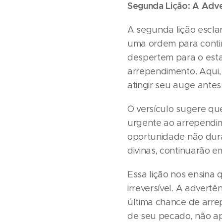
Segunda Lição: A Adv
A segunda lição escla
uma ordem para contin
despertem para o est
arrependimento. Aqui,
atingir seu auge antes
O versículo sugere q
urgente ao arrependim
oportunidade não dura
divinas, continuarão 
Essa lição nos ensina
irreversível. A adver
última chance de arr
de seu pecado, não a