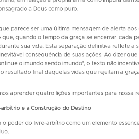
rofano, em relação à própria alma como impura diant
consagrado a Deus como puro.
 que parece ser uma última mensagem de alerta aos
ando que, quando o tempo da graça se encerrar, cada
rante sua vida. Esta separação definitiva reflete a 
nevitável consequência de suas ações. Ao dizer que "
continue o imundo sendo imundo", o texto não incenti
o resultado final daquelas vidas que rejeitam a graç
os aprender quatro lições importantes para nossa re
e-arbítrio e a Construção do Destino
a o poder do livre-arbítrio como um elemento essenc
duo.