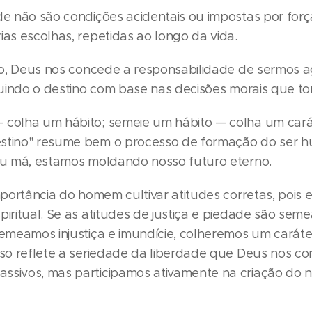
de não são condições acidentais ou impostas por forç
ias escolhas, repetidas ao longo da vida.
trio, Deus nos concede a responsabilidade de sermos 
truindo o destino com base nas decisões morais que 
 colha um hábito; semeie um hábito — colha um car
estino" resume bem o processo de formação do ser 
 ou má, estamos moldando nosso futuro eterno.
importância do homem cultivar atitudes corretas, pois
piritual. Se as atitudes de justiça e piedade são sem
semeamos injustiça e imundície, colheremos um carát
Isso reflete a seriedade da liberdade que Deus nos 
ssivos, mas participamos ativamente na criação do n