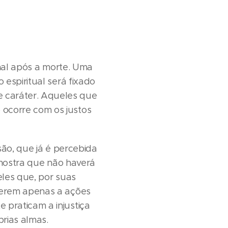
final após a morte. Uma
espiritual será fixado
 caráter. Aqueles que
ocorre com os justos
isão, que já é percebida
 mostra que não haverá
eles que, por suas
ferem apenas a ações
praticam a injustiça
rias almas.