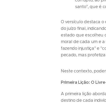
corrupto, ao p
santo", que é 
O versículo destaca o
do juízo final, indic
estado que escolheu du
moral de cada um e a i
fazendo injustiça" e "
pecado, mas profetiza 
Neste contexto, podem
Primeira Lição: O Livr
A primeira lição abord
destino de cada indiví