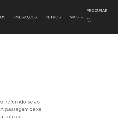
PROCURAR
TOS
PREGAÇÕES
PETROS
MAIS
a, referindo-se ao
. A passagem deixa
imento ou