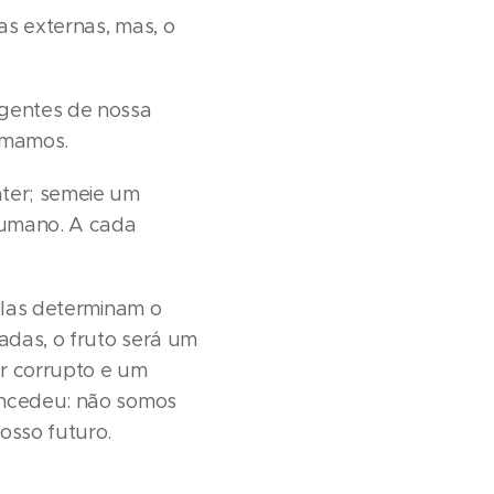
as externas, mas, o
agentes de nossa
tomamos.
áter; semeie um
humano. A cada
 elas determinam o
eadas, o fruto será um
er corrupto e um
concedeu: não somos
osso futuro.