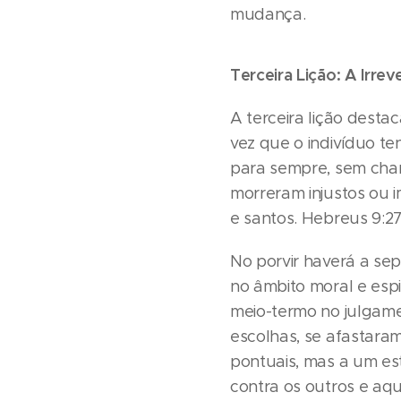
mudança.
Terceira Lição: A Irrev
A terceira lição destac
vez que o indivíduo te
para sempre, sem cha
morreram injustos ou 
e santos. Hebreus 9:27
No porvir haverá a sepa
no âmbito moral e espi
meio-termo no julgamen
escolhas, se afastara
pontuais, mas a um es
contra os outros e aq