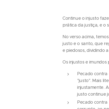
Continue o injusto faz
prática da justiça, e o
No verso acima, temos 
justo e o santo, que 
e piedosos, dividindo
Os injustos e imundos
Pecado contra o
"justo". Mais l
injustamente. A
justo continue j
Pecado contra 