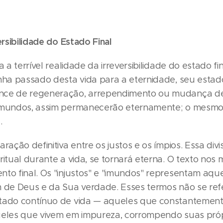
ersibilidade do Estado Final
a a terrível realidade da irreversibilidade do estado 
nha passado desta vida para a eternidade, seu estado 
nce de regeneração, arrependimento ou mudança de
imundos, assim permanecerão eternamente; o mesmo 
.
ração definitiva entre os justos e os ímpios. Essa div
ritual durante a vida, se tornará eterna. O texto nos
to final. Os "injustos" e "imundos" representam aqu
m de Deus e da Sua verdade. Esses termos não se re
tado contínuo de vida — aqueles que constantemente 
ueles que vivem em impureza, corrompendo suas próp