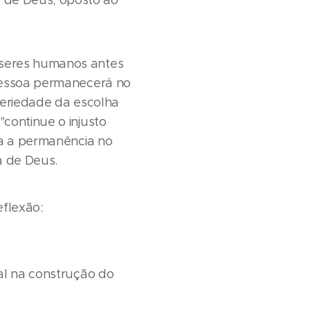
e de Deus; oposto ao
 seres humanos antes
 pessoa permanecerá no
seriedade da escolha
continue o injusto
va a permanência no
a de Deus.
flexão:
ial na construção do